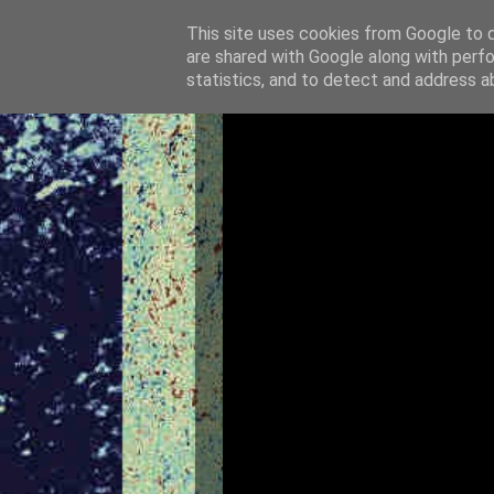
This site uses cookies from Google to de
are shared with Google along with perfo
statistics, and to detect and address a
SEDMPANY
FOTO