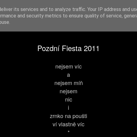
SEDMPANY
liver its services and to analyze traffic. Your IP address and u
rmance and security metrics to ensure quality of service, gene
buse.
-BÁSNĚ
SBÍRKA
Petr Hirsch
P o U t N í K
16 00
Pozdní Fiesta 2011
nejsem víc
a
nejsem míň
nejsem
nic
i
zrnko na poušti
ví vlastně víc
*