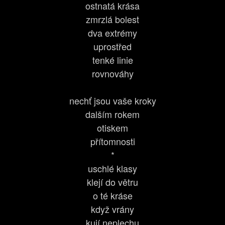
ostnatá krása
zmrzlá bolest
dva extrémy
uprostřed
tenké linie
rovnováhy
nechť jsou vaše kroky
dalším rokem
otiskem
přítomnosti
*
uschlé klasy
klejí do větru
o té kráse
když vrány
kují neplechu