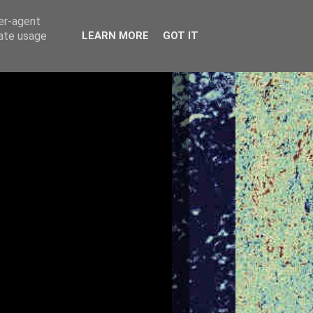
ser-agent
rate usage
LEARN MORE
GOT IT
0 km
FOTOGALERIE